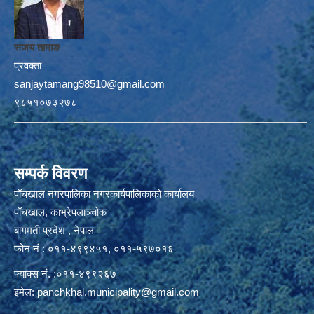
संजय तामाङ
प्रवक्ता
sanjaytamang98510@gmail.com
९८५१०७३२७८
सम्पर्क विवरण
पाँचखाल नगरपालिका नगरकार्यपालिकाको कार्यालय
पाँचखाल, काभ्रेपलाञ्चोक
बागमती प्रदेश , नेपाल
फोन नं : ०११-४९९४५१, ०११-५९७०१६
फ्याक्स नं. :०११-४९९२६७
इमेल:
panchkhal.municipality@gmail.com