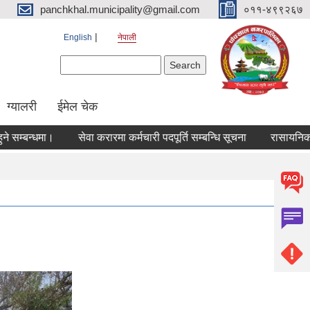
panchkhal.municipality@gmail.com
०११-४९९२६७
English
नेपाली
Search form
Search
ग्यालरी
ईमेल चेक
बन्धमा।
सेवा करारमा कर्मचारी पदपूर्ति सम्बन्धि सूचना
रासायनिक मल वि