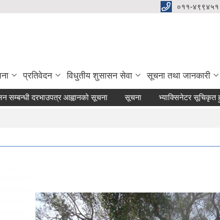
०११-४९९४५१
जना
प्रतिवेदन
विधुतीय शुसासन सेवा
सूचना तथा जानकारी
न्धी दरभाउपत्र आह्वानको सूचना
सूचना
भ्याक्सिनेटर सूचिकृत हुने सम्