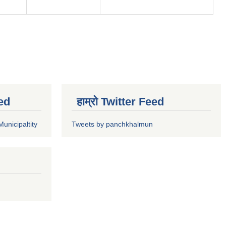
ed
हाम्रो Twitter Feed
unicipaltity
Tweets by panchkhalmun