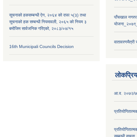
सूचनाको हकसम्बन्धी ऐन, २०६४ को दफा ५(३) तथा
पाँचखाल नगरपा
सूचनाको हक सम्बन्धी नियमावली, २०६५ को नियम ३
योजना_२०७९
बमोजिम सार्वजनिक गरिएको, २०८३/०४/१५
वातावरणमैत्री
16th Municipali Councils Decision
लोकप्रि
आ.व. २०७२/७३
प्रतियोगितात्म
प्रतियोगितात्म
सम्बन्धी सूचना