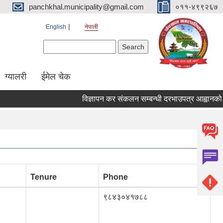
panchkhal.municipality@gmail.com
०११-४९९२६७
English
नेपाली
Search form
Search
ग्यालरी
ईमेल चेक
विज्ञापन कर संकलन सम्बन्धी दरभाउपत्र आह्वानको सूचना
Tenure
Phone
९८४३०४१७८८