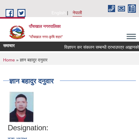
Skip to main content
English
नेपाली
पाँचखाल नगरपालिका
"पाँचखाल नगर-कृषि शहर"
समाचार
विज्ञापन कर संकलन सम्बन्धी दरभाउपत्र आह्वानको सू
You are here
Home
» ज्ञान बहादुर दनुवार
ज्ञान बहादुर दनुवार
Designation: