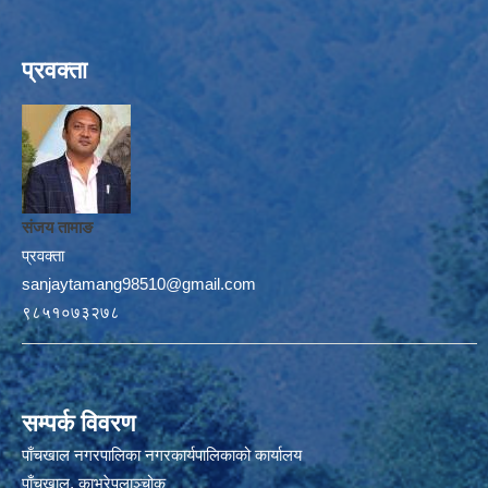
प्रवक्ता
संजय तामाङ
प्रवक्ता
sanjaytamang98510@gmail.com
९८५१०७३२७८
सम्पर्क विवरण
पाँचखाल नगरपालिका नगरकार्यपालिकाको कार्यालय
पाँचखाल, काभ्रेपलाञ्चोक