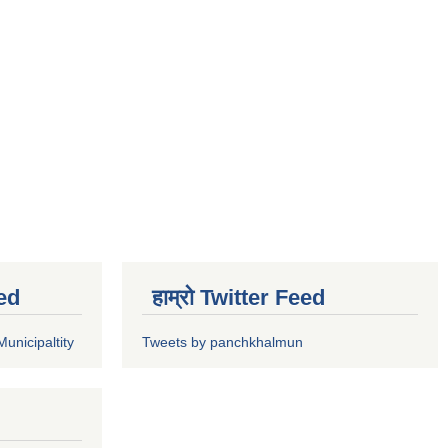
ed
हाम्रो Twitter Feed
unicipaltity
Tweets by panchkhalmun