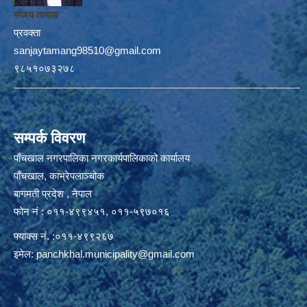
संजय तामाङ
प्रवक्ता
sanjaytamang98510@gmail.com
९८५१०७३२७८
सम्पर्क विवरण
पाँचखाल नगरपालिका नगरकार्यपालिकाको कार्यालय
पाँचखाल, काभ्रेपलाञ्चोक
बागमती प्रदेश , नेपाल
फोन नं : ०११-४९९४५१, ०११-५९७०१६
फ्याक्स नं. :०११-४९९२६७
इमेल:
panchkhal.municipality@gmail.com