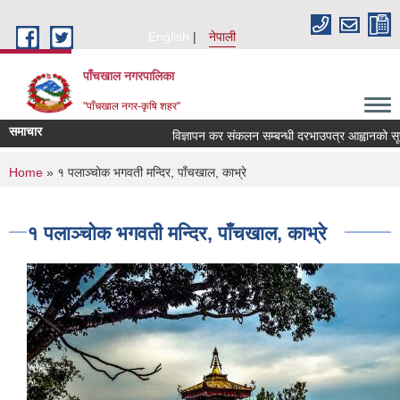
Skip to main content
English
नेपाली
पाँचखाल नगरपालिका
"पाँचखाल नगर-कृषि शहर"
समाचार
विज्ञापन कर संकलन सम्बन्धी दरभाउपत्र आह्वानको सूचना
You are here
Home
» १ पलाञ्चोक भगवती मन्दिर, पाँचखाल, काभ्रे
१ पलाञ्चोक भगवती मन्दिर, पाँचखाल, काभ्रे