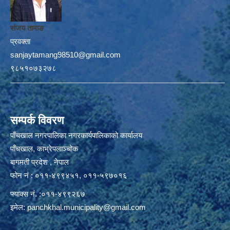
संजय तामाङ
प्रवक्ता
sanjaytamang98510@gmail.com
९८५१०७३२७८
सम्पर्क विवरण
पाँचखाल नगरपालिका नगरकार्यपालिकाको कार्यालय
पाँचखाल, काभ्रेपलाञ्चोक
बागमती प्रदेश , नेपाल
फोन नं : ०११-४९९४५१, ०११-५९७०१६
फ्याक्स नं. :०११-४९९२६७
इमेल:
panchkhal.municipality@gmail.com