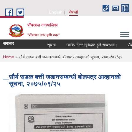
Skip to main content
English
नेपाली
पाँचखाल नगरपालिका
"पाँचखाल नगर-कृषि शहर"
समाचार
सूचना
भ्याक्सिनेटर सूचिकृत हुने सम्बन्धमा।
सेवा करा
You are here
Home
» सौर्य सडक बत्ती जडानसम्बन्धी बोलपत्र आव्हानको सूचना, २०७५/०९/२५
सौर्य सडक बत्ती जडानसम्बन्धी बोलपत्र आव्हानको
सूचना, २०७५/०९/२५