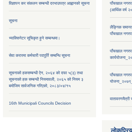
विज्ञापन कर संकलन सम्बन्धी दरभाउपत्र आह्वानको सूचना
पाँचखाल नगरपा
(आर्थिक वर्
सूचना
लैङ्गिक समान
पाँचखाल नगरपा
भ्याक्सिनेटर सूचिकृत हुने सम्बन्धमा।
पाँचखाल नगरपा
सेवा करारमा कर्मचारी पदपूर्ति सम्बन्धि सूचना
कार्ययोजना
सूचनाको हकसम्बन्धी ऐन, २०६४ को दफा ५(३) तथा
पाँचखाल नगरपा
सूचनाको हक सम्बन्धी नियमावली, २०६५ को नियम ३
योजना_२०७९
बमोजिम सार्वजनिक गरिएको, २०८३/०४/१५
वातावरणमैत्री
16th Municipali Councils Decision
लोकप्रि