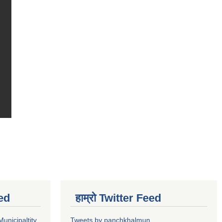
ed
हाम्रो Twitter Feed
unicipaltity
Tweets by panchkhalmun