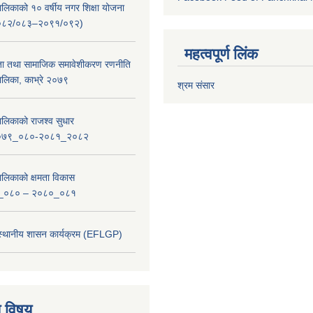
लिकाको १० वर्षीय नगर शिक्षा योजना
ष २०८२/०८३–२०९१/०९२)
महत्वपूर्ण लिंक
ता तथा सामाजिक समावेशीकरण रणनीति
लिका, काभ्रे २०७९
श्रम संसार
लिकाको राजश्व सुधार
_२०७९_०८०-२०८१_२०८२
लिकाको क्षमता विकास
_०८० – २०८०_०८१
 स्थानीय शासन कार्यक्रम (EFLGP)
य विषय