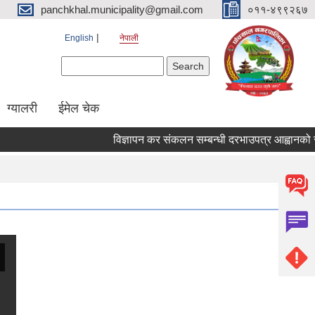
panchkhal.municipality@gmail.com
०११-४९९२६७
English
नेपाली
Search form
Search
ग्यालरी
ईमेल चेक
विज्ञापन कर संकलन सम्बन्धी दरभाउपत्र आह्वानको सूचना