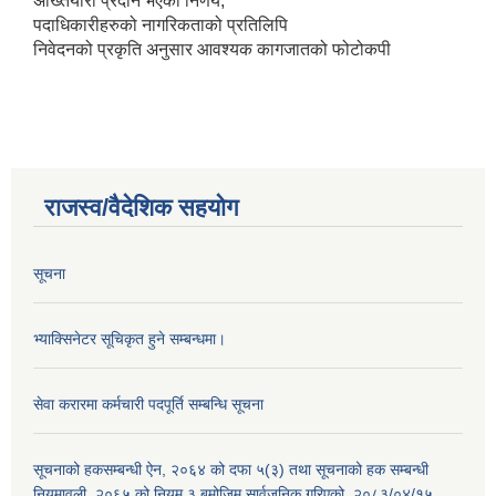
अख्तियारी प्रदान भएको निर्णय,
पदाधिकारीहरुको नागरिकताको प्रतिलिपि
निवेदनको प्रकृति अनुसार आवश्यक कागजातको फोटोकपी
राजस्व/वैदेशिक सहयोग
सूचना
भ्याक्सिनेटर सूचिकृत हुने सम्बन्धमा।
सेवा करारमा कर्मचारी पदपूर्ति सम्बन्धि सूचना
सूचनाको हकसम्बन्धी ऐन, २०६४ को दफा ५(३) तथा सूचनाको हक सम्बन्धी
नियमावली, २०६५ को नियम ३ बमोजिम सार्वजनिक गरिएको, २०८३/०४/१५