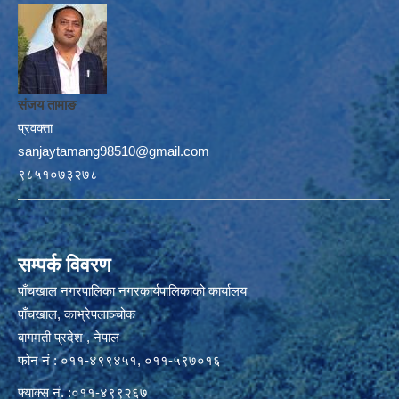
संजय तामाङ
प्रवक्ता
sanjaytamang98510@gmail.com
९८५१०७३२७८
सम्पर्क विवरण
पाँचखाल नगरपालिका नगरकार्यपालिकाको कार्यालय
पाँचखाल, काभ्रेपलाञ्चोक
बागमती प्रदेश , नेपाल
फोन नं : ०११-४९९४५१, ०११-५९७०१६
फ्याक्स नं. :०११-४९९२६७