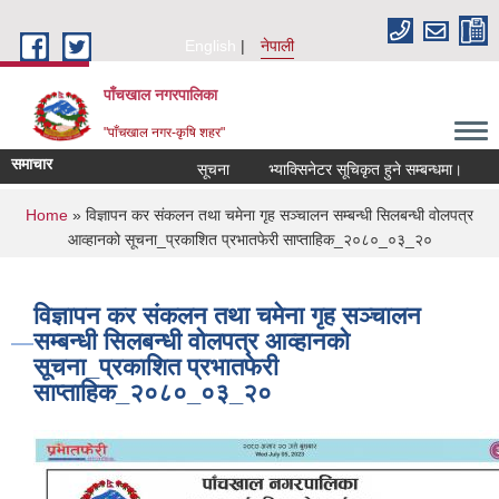
Skip to main content
English
नेपाली
पाँचखाल नगरपालिका
"पाँचखाल नगर-कृषि शहर"
समाचार
सूचना
भ्याक्सिनेटर सूचिकृत हुने सम्बन्धमा।
सेवा 
You are here
Home
» विज्ञापन कर संकलन तथा चमेना गृह सञ्चालन सम्बन्धी सिलबन्धी वोलपत्र
आव्हानको सूचना_प्रकाशित प्रभातफेरी साप्ताहिक_२०८०_०३_२०
विज्ञापन कर संकलन तथा चमेना गृह सञ्चालन
सम्बन्धी सिलबन्धी वोलपत्र आव्हानको
सूचना_प्रकाशित प्रभातफेरी
साप्ताहिक_२०८०_०३_२०