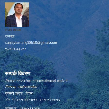
संजय तामाङ
प्रवक्ता
sanjaytamang98510@gmail.com
९८५१०७३२७८
सम्पर्क विवरण
पाँचखाल नगरपालिका नगरकार्यपालिकाको कार्यालय
पाँचखाल, काभ्रेपलाञ्चोक
बागमती प्रदेश , नेपाल
फोन नं : ०११-४९९४५१, ०११-५९७०१६
फ्याक्स नं. :०११-४९९२६७