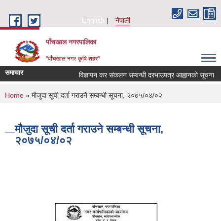
Skip to main content
English
नेपाली
पाँचखाल नगरपालिका
"पाँचखाल नगर-कृषि शहर"
समाचार
विज्ञापन कर संकलन सम्बन्धी दरभाउपत्र आह्वानको सूचना
You are here
Home
» मौजुदा सूची दर्ता गराउने सम्बन्धी सूचना, २०७५/०४/०२
मौजुदा सूची दर्ता गराउने सम्बन्धी सूचना,
२०७५/०४/०२