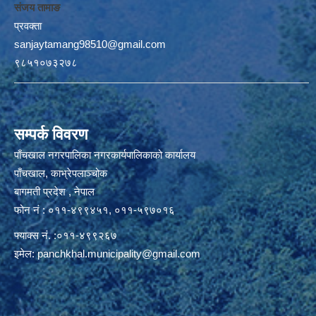
संजय तामाङ
प्रवक्ता
sanjaytamang98510@gmail.com
९८५१०७३२७८
सम्पर्क विवरण
पाँचखाल नगरपालिका नगरकार्यपालिकाको कार्यालय
पाँचखाल, काभ्रेपलाञ्चोक
बागमती प्रदेश , नेपाल
फोन नं : ०११-४९९४५१, ०११-५९७०१६
फ्याक्स नं. :०११-४९९२६७
इमेल:
panchkhal.municipality@gmail.com