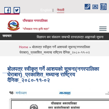
Skip to main content
English
नेपाली
पाँचखाल नगरपालिका
"पाँचखाल नगर-कृषि शहर"
समाचार
विज्ञापन कर संकलन सम्बन्धी दरभाउपत्र आह्वानको सूचना
सू
You are here
Home
» बोलपत्र स्वीकृत गर्ने आशयको सूचना(नगरपालिका
घेराबार)_प्रकाशित_मध्यान्ह राष्ट्रिय दैनिक_२०८०-११-०२
बोलपत्र स्वीकृत गर्ने आशयको सूचना(नगरपालिका
घेराबार)_प्रकाशित_मध्यान्ह राष्ट्रिय
दैनिक_२०८०-११-०२