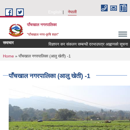
Skip to main content
English
नेपाली
पाँचखाल नगरपालिका
"पाँचखाल नगर-कृषि शहर"
समाचार
विज्ञापन कर संकलन सम्बन्धी दरभाउपत्र आह्वानको सूचना
You are here
Home
» पाँचखाल नगरपालिका (आलु खेती) -1
पाँचखाल नगरपालिका (आलु खेती) -1