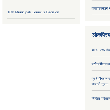
वातावरणमैत्री
16th Municipali Councils Decision
लोकप्रि
आ.व. २०७२/७३
प्रतियोगितात्म
प्रतियोगितात्म
सम्बन्धी सूचना
लिखित परिक्षा