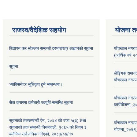
राजस्व/वैदेशिक सहयोग
योजना त
विज्ञापन कर संकलन सम्बन्धी दरभाउपत्र आह्वानको सूचना
पाँचखाल नगरपा
(आर्थिक वर्
सूचना
लैङ्गिक समान
पाँचखाल नगरपा
भ्याक्सिनेटर सूचिकृत हुने सम्बन्धमा।
पाँचखाल नगरपा
सेवा करारमा कर्मचारी पदपूर्ति सम्बन्धि सूचना
कार्ययोजना
सूचनाको हकसम्बन्धी ऐन, २०६४ को दफा ५(३) तथा
पाँचखाल नगरपा
सूचनाको हक सम्बन्धी नियमावली, २०६५ को नियम ३
योजना_२०७९
बमोजिम सार्वजनिक गरिएको, २०८३/०४/१५