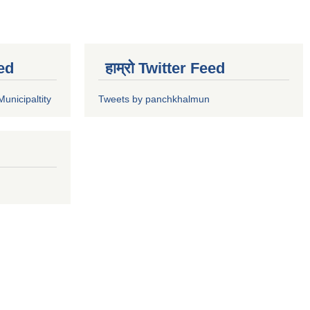
ed
हाम्रो Twitter Feed
unicipaltity
Tweets by panchkhalmun