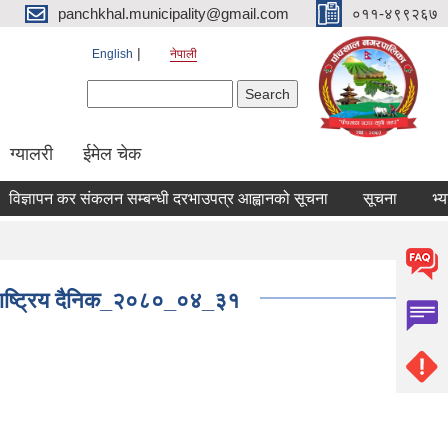
panchkhal.municipality@gmail.com
०११-४९९२६७
English
नेपाली
Search form
Search
ग्यालरी
ईमेल चेक
ञापन कर संकलन सम्बन्धी दरभाउपत्र आह्वानको सूचना
सूचना
भ्याक्सिन
ह राष्ट्रिय दैनिक_२०८०_०४_३१