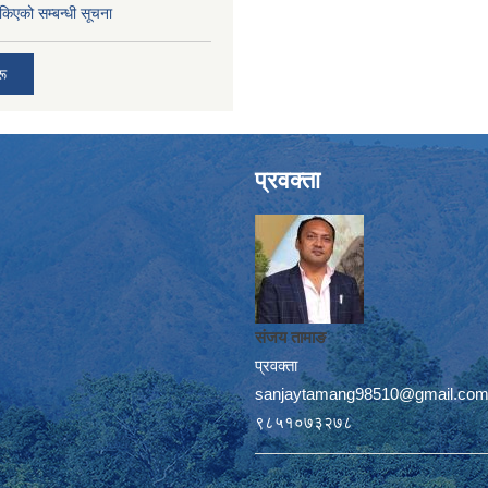
तोकिएको सम्बन्धी सूचना
रू
प्रवक्ता
संजय तामाङ
प्रवक्ता
sanjaytamang98510@gmail.co
९८५१०७३२७८