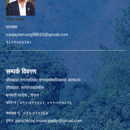
संजय तामाङ
प्रवक्ता
sanjaytamang98510@gmail.com
९८५१०७३२७८
सम्पर्क विवरण
पाँचखाल नगरपालिका नगरकार्यपालिकाको कार्यालय
पाँचखाल, काभ्रेपलाञ्चोक
बागमती प्रदेश , नेपाल
फोन नं : ०११-४९९४५१, ०११-५९७०१६
फ्याक्स नं. :०११-४९९२६७
इमेल:
panchkhal.municipality@gmail.com