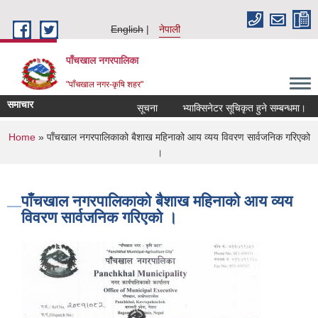
Skip to main content
English
नेपाली
पाँचखाल नगरपालिका
"पाँचखाल नगर-कृषि शहर"
समाचार
सूचना
भ्याक्सिनेटर सूचिकृत हुने सम्बन्धमा।
स
You are here
Home
» पाँचखाल नगरपालिकाको बैशाख महिनाको आय व्यय विवरण सार्वजनिक गरिएको
।
पाँचखाल नगरपालिकाको बैशाख महिनाको आय व्यय
विवरण सार्वजनिक गरिएको ।