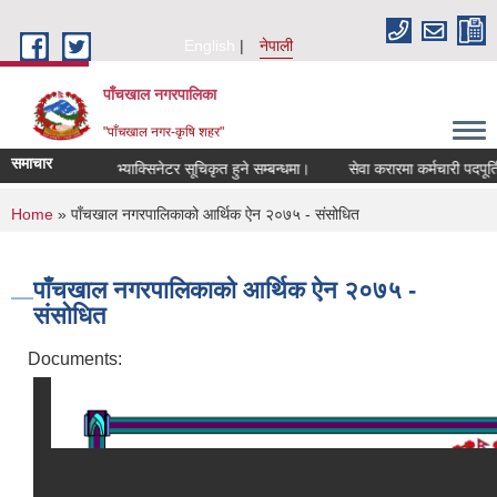
Skip to main content
English
नेपाली
पाँचखाल नगरपालिका
"पाँचखाल नगर-कृषि शहर"
समाचार
सूचना
भ्याक्सिनेटर सूचिकृत हुने सम्बन्धमा।
सेवा करारमा कर्मचारी पदपूर्ति सम्
You are here
Home
» पाँचखाल नगरपालिकाको आर्थिक ऐन २०७५ - संसोधित
पाँचखाल नगरपालिकाको आर्थिक ऐन २०७५ -
संसोधित
Documents: