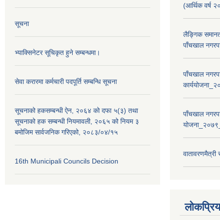
(आर्थिक वर्
सूचना
लैङ्गिक समान
पाँचखाल नगरपा
भ्याक्सिनेटर सूचिकृत हुने सम्बन्धमा।
पाँचखाल नगरपा
सेवा करारमा कर्मचारी पदपूर्ति सम्बन्धि सूचना
कार्ययोजना
सूचनाको हकसम्बन्धी ऐन, २०६४ को दफा ५(३) तथा
पाँचखाल नगरपा
सूचनाको हक सम्बन्धी नियमावली, २०६५ को नियम ३
योजना_२०७९
बमोजिम सार्वजनिक गरिएको, २०८३/०४/१५
वातावरणमैत्री
16th Municipali Councils Decision
लोकप्रि