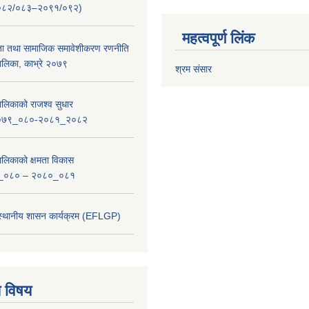
ष २०८२/०८३–२०९१/०९२)
महत्वपूर्ण लिंक
ता तथा सामाजिक समावेशीकरण रणनीति
लिका, काभ्रे २०७९
श्रम संसार
लिकाको राजश्व सुधार
_२०७९_०८०-२०८१_२०८२
लिकाको क्षमता विकास
_०८० – २०८०_०८१
 स्थानीय शासन कार्यक्रम (EFLGP)
य विषय