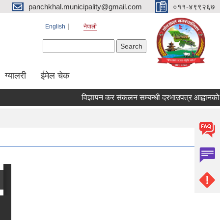
panchkhal.municipality@gmail.com
०११-४९९२६७
English
नेपाली
Search form
Search
ग्यालरी
ईमेल चेक
विज्ञापन कर संकलन सम्बन्धी दरभाउपत्र आह्वानको सूचन