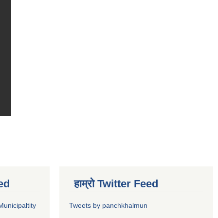
ed
हाम्रो Twitter Feed
unicipaltity
Tweets by panchkhalmun