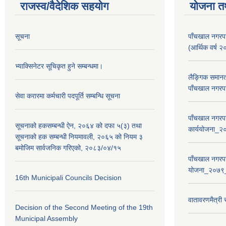
राजस्व/वैदेशिक सहयोग
योजना त
सूचना
पाँचखाल नगरपा
(आर्थिक वर्
भ्याक्सिनेटर सूचिकृत हुने सम्बन्धमा।
लैङ्गिक समान
पाँचखाल नगरपा
सेवा करारमा कर्मचारी पदपूर्ति सम्बन्धि सूचना
पाँचखाल नगरपा
सूचनाको हकसम्बन्धी ऐन, २०६४ को दफा ५(३) तथा
कार्ययोजना
सूचनाको हक सम्बन्धी नियमावली, २०६५ को नियम ३
बमोजिम सार्वजनिक गरिएको, २०८३/०४/१५
पाँचखाल नगरपा
योजना_२०७९
16th Municipali Councils Decision
वातावरणमैत्री
Decision of the Second Meeting of the 19th
Municipal Assembly