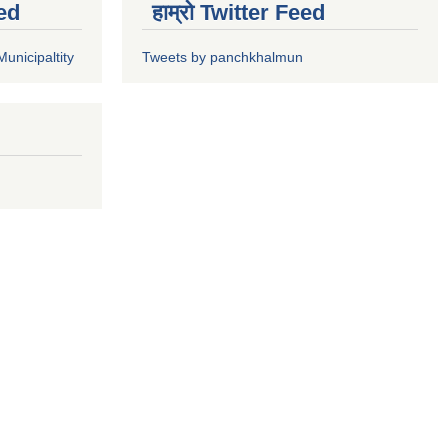
ed
हाम्रो Twitter Feed
unicipaltity
Tweets by panchkhalmun