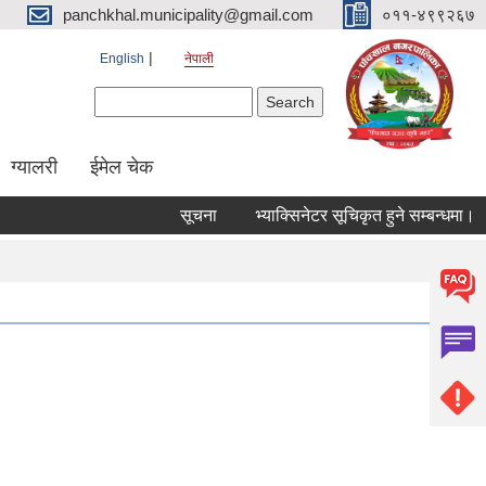
panchkhal.municipality@gmail.com
०११-४९९२६७
English
नेपाली
Search form
Search
ग्यालरी
ईमेल चेक
सूचना
भ्याक्सिनेटर सूचिकृत हुने सम्बन्धमा।
स