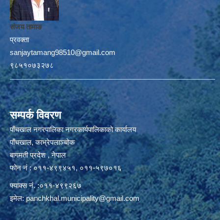
संजय तामाङ
प्रवक्ता
sanjaytamang98510@gmail.com
९८५१०७३२७८
सम्पर्क विवरण
पाँचखाल नगरपालिका नगरकार्यपालिकाको कार्यालय
पाँचखाल, काभ्रेपलाञ्चोक
बागमती प्रदेश , नेपाल
फोन नं : ०११-४९९४५१, ०११-५९७०१६
फ्याक्स नं. :०११-४९९२६७
इमेल:
panchkhal.municipality@gmail.com