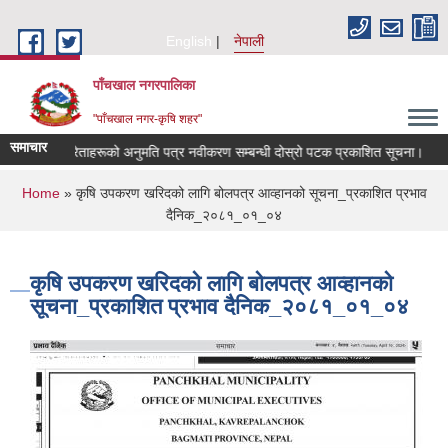
Skip to main content
English
नेपाली
पाँचखाल नगरपालिका
"पाँचखाल नगर-कृषि शहर"
समाचार
 मल विक्रेताहरूको अनुमति पत्र नवीकरण सम्बन्धी दोस्रो पटक प्रकाशित सूचना।
का
You are here
Home
» कृषि उपकरण खरिदको लागि बोलपत्र आव्हानको सूचना_प्रकाशित प्रभाव
दैनिक_२०८१_०१_०४
कृषि उपकरण खरिदको लागि बोलपत्र आव्हानको
सूचना_प्रकाशित प्रभाव दैनिक_२०८१_०१_०४