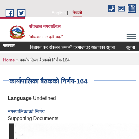
Skip to main content
English
नेपाली
पाँचखाल नगरपालिका
"पाँचखाल नगर-कृषि शहर"
समाचार
विज्ञापन कर संकलन सम्बन्धी दरभाउपत्र आह्वानको सूचना
सूचना
You are here
Home
» कार्यापालिका बैठकको निर्णय-164
कार्यापालिका बैठकको निर्णय-164
Language
Undefined
नगरपालिकाको निर्णय
Supporting Documents: