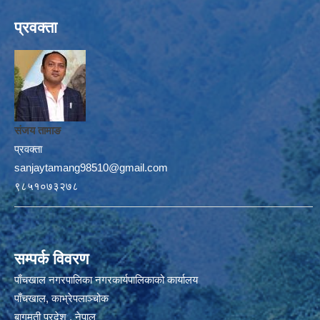
प्रवक्ता
संजय तामाङ
प्रवक्ता
sanjaytamang98510@gmail.com
९८५१०७३२७८
सम्पर्क विवरण
पाँचखाल नगरपालिका नगरकार्यपालिकाको कार्यालय
पाँचखाल, काभ्रेपलाञ्चोक
बागमती प्रदेश , नेपाल