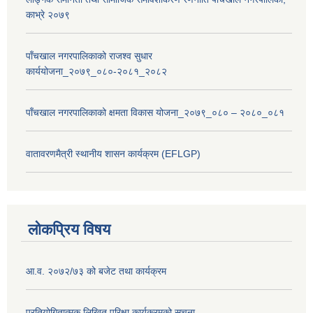
काभ्रे २०७९
पाँचखाल नगरपालिकाको राजश्व सुधार
कार्ययोजना_२०७९_०८०-२०८१_२०८२
पाँचखाल नगरपालिकाको क्षमता विकास योजना_२०७९_०८० – २०८०_०८१
वातावरणमैत्री स्थानीय शासन कार्यक्रम (EFLGP)
लोकप्रिय विषय
आ.व. २०७२/७३ को बजेट तथा कार्यक्रम
प्रतियोगितात्मक लिखित परिक्षा कार्यक्रमको सूचना