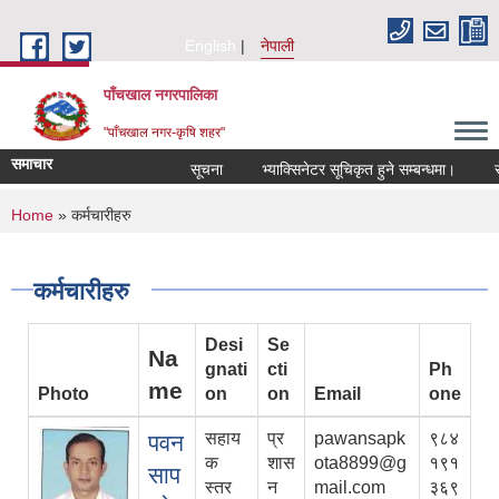
Skip to main content
English
नेपाली
पाँचखाल नगरपालिका
"पाँचखाल नगर-कृषि शहर"
समाचार
सूचना
भ्याक्सिनेटर सूचिकृत हुने सम्बन्धमा।
सेवा 
You are here
Home
» कर्मचारीहरु
कर्मचारीहरु
Desi
Se
Na
gnati
cti
Ph
me
Photo
on
on
Email
one
सहाय
प्र
pawansapk
९८४
पवन
क
शास
ota8899@g
१९१
साप
स्तर
न
mail.com
३६९