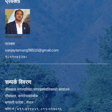
प्रवक्ता
संजय तामाङ
प्रवक्ता
sanjaytamang98510@gmail.com
९८५१०७३२७८
सम्पर्क विवरण
पाँचखाल नगरपालिका नगरकार्यपालिकाको कार्यालय
पाँचखाल, काभ्रेपलाञ्चोक
बागमती प्रदेश , नेपाल
फोन नं : ०११-४९९४५१, ०११-५९७०१६