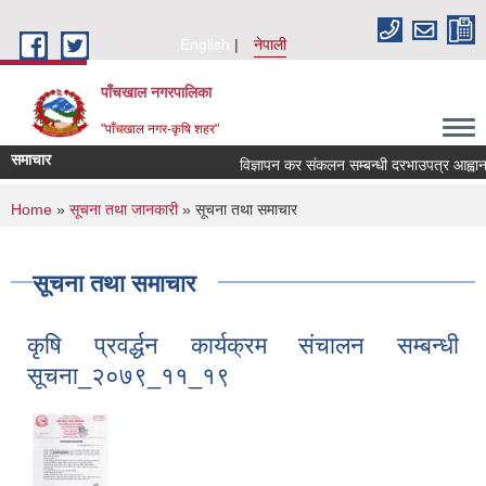
Skip to main content
English
नेपाली
पाँचखाल नगरपालिका
"पाँचखाल नगर-कृषि शहर"
समाचार
विज्ञापन कर संकलन सम्बन्धी दरभाउपत्र आह्वानको स
You are here
Home
»
सूचना तथा जानकारी
» सूचना तथा समाचार
सूचना तथा समाचार
कृषि प्रवर्द्धन कार्यक्रम संचालन सम्बन्धी
सूचना_२०७९_११_१९