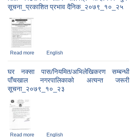
सूचना_प्रकाशित प्रभाव दैनिक_२०७९_१०_२५
Read more
about शिल कोटेशनको लागि बोलपत्र आव्हानको पुन-
English
सूचना_प्रकाशित प्रभाव दैनिक_२०७९_१०_२५
घर नक्सा पास/नियमित/अभिलेखिकरण सम्बन्धी
पाँचखाल नगरपालिकाको अत्यन्त जरूरी
सूचना_२०७९_१०_२३
Read more
about घर नक्सा पास/नियमित/अभिलेखिकरण सम्बन्धी
English