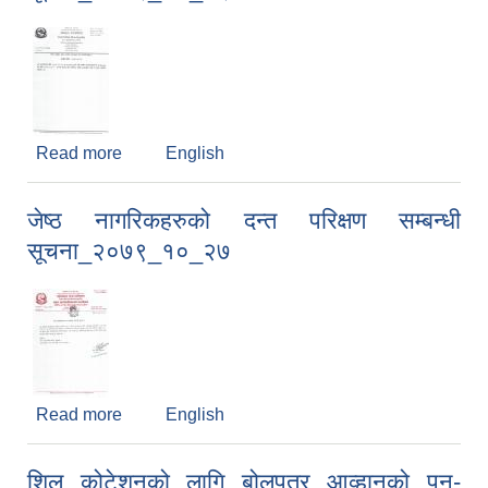
Read more
about विद्युतीय खरिद प्रणालीमा बोलपत्रको म्याद सम्वन्धी
English
सूचना_२०७९_१०_२९
जेष्ठ नागरिकहरुको दन्त परिक्षण सम्बन्धी
सूचना_२०७९_१०_२७
Read more
about जेष्ठ नागरिकहरुको दन्त परिक्षण सम्बन्धी
English
सूचना_२०७९_१०_२७
शिल कोटेशनको लागि बोलपत्र आव्हानको पुन-