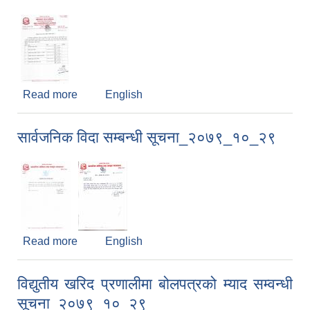
Read more
about नि:शुल्क प्रजनन् स्वास्थ्य शिविर सम्बन्धी
English
सूचना_२०७९_११_१७
सार्वजनिक विदा सम्बन्धी सूचना_२०७९_१०_२९
Read more
about सार्वजनिक विदा सम्बन्धी सूचना_२०७९_१०_२९
English
विद्युतीय खरिद प्रणालीमा बोलपत्रको म्याद सम्वन्धी
सूचना_२०७९_१०_२९