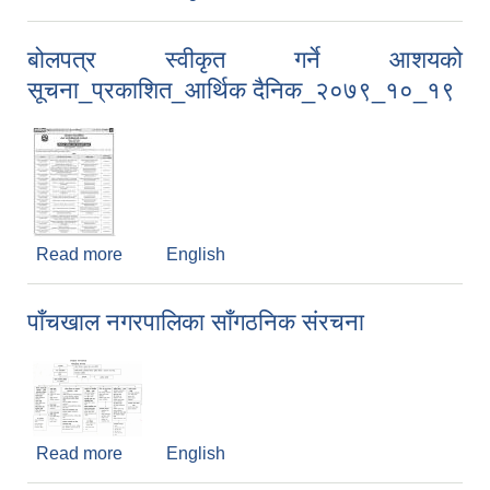
पाँचखाल नगरपालिकाको अत्यन्त जरूरी
सूचना_२०७९_१०_२३
बोलपत्र स्वीकृत गर्ने आशयको
सूचना_प्रकाशित_आर्थिक दैनिक_२०७९_१०_१९
Read more
about बोलपत्र स्वीकृत गर्ने आशयको
English
सूचना_प्रकाशित_आर्थिक दैनिक_२०७९_१०_१९
पाँचखाल नगरपालिका साँगठनिक संरचना
Read more
about पाँचखाल नगरपालिका साँगठनिक संरचना
English