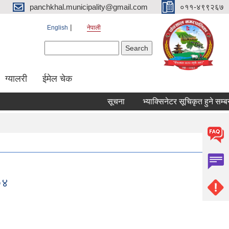
panchkhal.municipality@gmail.com
०११-४९९२६७
English
नेपाली
Search form
Search
ग्यालरी
ईमेल चेक
सूचना
भ्याक्सिनेटर सूचिकृत हुने सम्बन्धमा
०४