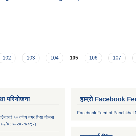
धी सूचना, प्रकाशित: अन्नपुर्ण राष्ट्रिय दैनिक- २०७६/०४/२३
102
103
104
105
106
107
था परियोजना
हाम्रो Facebook Fe
Facebook Feed of Panchkhal M
लिकाको १० वर्षीय नगर शिक्षा योजना
ष २०८२/०८३–२०९१/०९२)