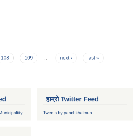
108
109
…
next ›
last »
ed
हाम्रो Twitter Feed
unicipaltity
Tweets by panchkhalmun