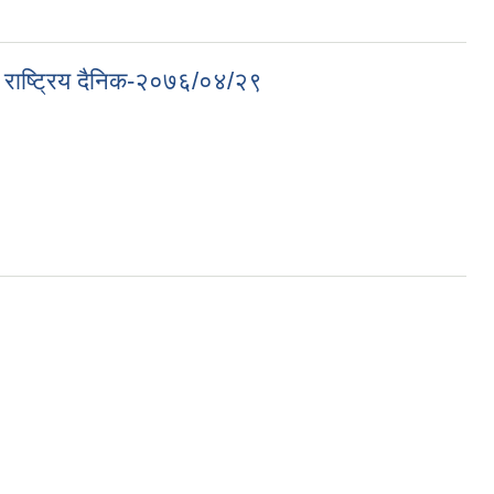
र्ण राष्ट्रिय दैनिक-२०७६/०४/२९
क-२०७६/०४/२९