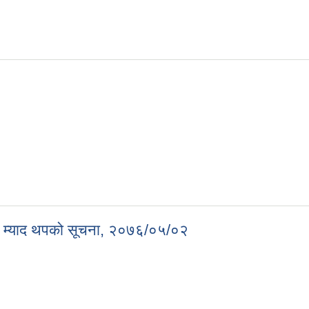
नको सूचना, दोस्रो पटक प्रकाशित नयाँ पत्रिका, २०७६/०५/०४
न्धी म्याद थपको सूचना, २०७६/०५/०२