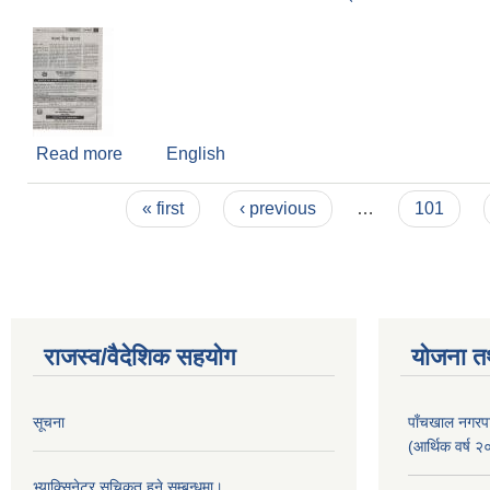
Read more
about आन्तरिक आय तर्फको शिलबन्दी बोलपत्र आव्हान सम्बन्
English
Pages
« first
‹ previous
…
101
राजस्व/वैदेशिक सहयोग
योजना त
सूचना
पाँचखाल नगरपा
(आर्थिक वर्
भ्याक्सिनेटर सूचिकृत हुने सम्बन्धमा।