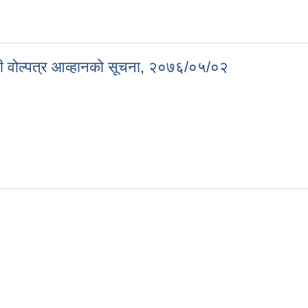
्बन्धी म्याद थपको सूचना, २०७६/०५/०२
न्धी वोल्पत्र आव्हानको सूचना, २०७६/०५/०२
बन्धी वोल्पत्र आव्हानको सूचना, २०७६/०५/०२