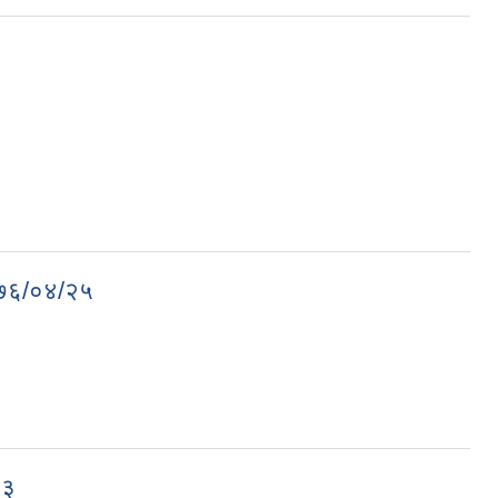
२०७६/०४/२५
२३