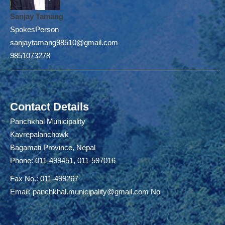
Sanjay Tamang
SpokesPerson
sanjaytamang98510@gmail.com
9851073278
Contact Details
Panchkhal Municipality
Kavrepalanchowk
Bagamati Province, Nepal
Phone: 011-499451, 011-597016
Fax No.: 011-499267
Email:
panchkhal.municipality@gmail.com
No