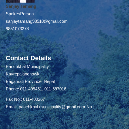
Sanjay Tamang
SpokesPerson
sanjaytamang98510@gmail.com
9851073278
Contact Details
Panchkhal Municipality
Kavrepalanchowk
Bagamati Province, Nepal
Phone: 011-499451, 011-597016
Fax No.: 011-499267
Email:
panchkhal.municipality@gmail.com
No