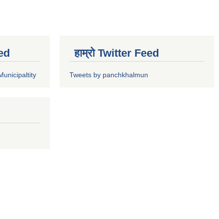
ed
हाम्रो Twitter Feed
unicipaltity
Tweets by panchkhalmun