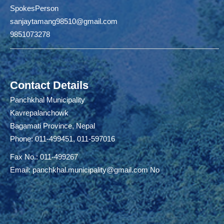
SpokesPerson
sanjaytamang98510@gmail.com
9851073278
Contact Details
Panchkhal Municipality
Kavrepalanchowk
Bagamati Province, Nepal
Phone: 011-499451, 011-597016
Fax No.: 011-499267
Email:
panchkhal.municipality@gmail.com
No