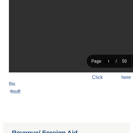
Click h
file.
नेपाली
Revenue/ Foreign Aid