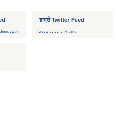
ed
हाम्रो Twitter Feed
unicipaltity
Tweets by panchkhalmun