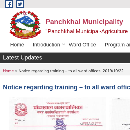
Skip to main content
Panchkhal Municipality
"Panchkhal Municipal-Agriculture 
Home
Introduction
Ward Office
Program an
Latest Updates
You are here
Home
» Notice regarding training – to all ward offices, 2019/10/22
Notice regarding training – to all ward offi