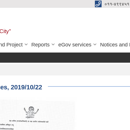
०११-४९९४५१
City"
d Project
Reports
eGov services
Notices and 
ces, 2019/10/22