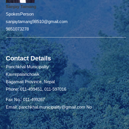
Sanjay Tamang
SpokesPerson
sanjaytamang98510@gmail.com
9851073278
Contact Details
Panchkhal Municipality
Kavrepalanchowk
Bagamati Province, Nepal
Phone: 011-499451, 011-597016
Fax No.: 011-499267
Email:
panchkhal.municipality@gmail.com
No