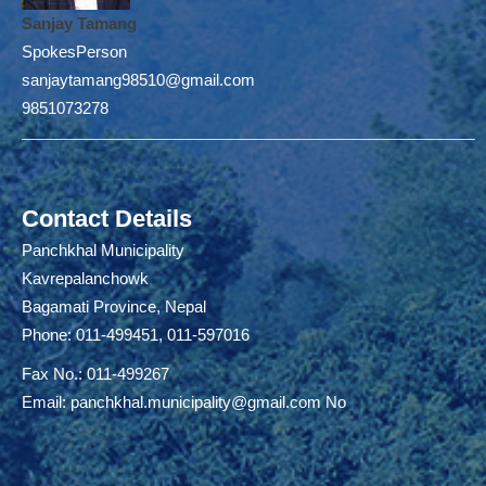
Sanjay Tamang
SpokesPerson
sanjaytamang98510@gmail.com
9851073278
Contact Details
Panchkhal Municipality
Kavrepalanchowk
Bagamati Province, Nepal
Phone: 011-499451, 011-597016
Fax No.: 011-499267
Email:
panchkhal.municipality@gmail.com
No