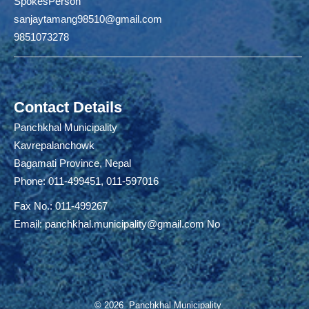
SpokesPerson
sanjaytamang98510@gmail.com
9851073278
Contact Details
Panchkhal Municipality
Kavrepalanchowk
Bagamati Province, Nepal
Phone: 011-499451, 011-597016
Fax No.: 011-499267
Email:
panchkhal.municipality@gmail.com
No
© 2026 Panchkhal Municipality