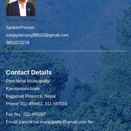
Sanjay Tamang
SpokesPerson
sanjaytamang98510@gmail.com
9851073278
Contact Details
Panchkhal Municipality
Kavrepalanchowk
Bagamati Province, Nepal
Phone: 011-499451, 011-597016
Fax No.: 011-499267
Email:
panchkhal.municipality@gmail.com
No